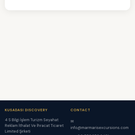
KUSADASI DISCOVERY
CONTACT
4 S Bilgi İşlem Turizm Seyahat
✉
Reklam İthalat Ve İhracat Ticaret
info@marmarisexcursions.com
Limited Şirketi