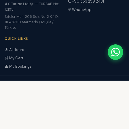
📞 +90 553 259 2481
4 S Turizm Ltd. Şt. — TÜRSAB No:
12195
💬 WhatsApp
Siteler Mah. 206 Sok. No. 2 K. 1 D.
111 48700 Marmaris / Muğla /
Türkiye
QUICK LINKS
🌟 All Tours
🛒 My Cart
👤 My Bookings
4 S Bilgi İşlem Turizm Seyahat
Reklam İthalat Ve İhracat Ticaret
4 S Turizm Ltd. Şt.
Limited Şirketi
Belge No: 12195
Yapı Kredi World Business Üyesi