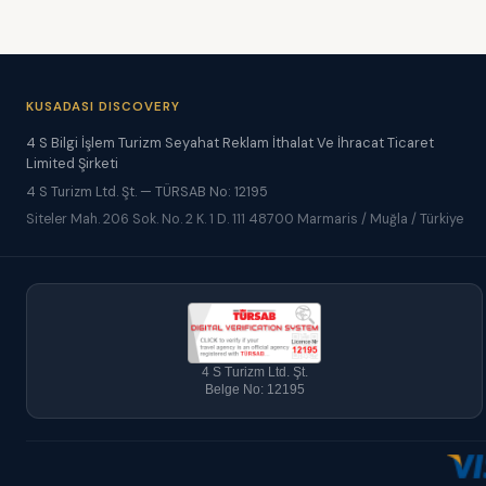
KUSADASI DISCOVERY
4 S Bilgi İşlem Turizm Seyahat Reklam İthalat Ve İhracat Ticaret
Limited Şirketi
4 S Turizm Ltd. Şt. — TÜRSAB No: 12195
Siteler Mah. 206 Sok. No. 2 K. 1 D. 111 48700 Marmaris / Muğla / Türkiye
4 S Turizm Ltd. Şt.
Belge No: 12195