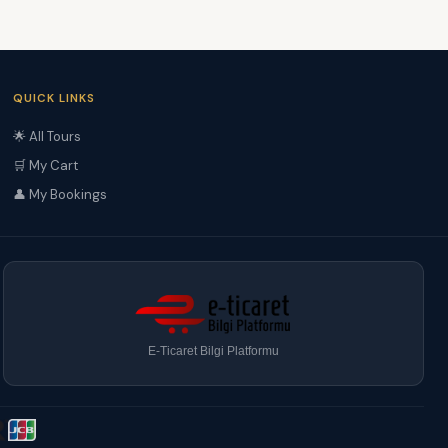
QUICK LINKS
🌟 All Tours
🛒 My Cart
👤 My Bookings
E-Ticaret Bilgi Platformu