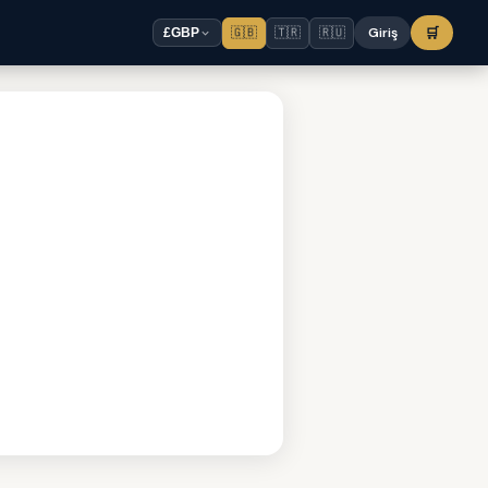
🇬🇧
🇹🇷
🇷🇺
Giriş
🛒
£
GBP