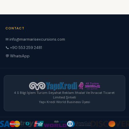
CONTACT
✉ info@marmarisexcursions.com
📞 +90 553 259 2481
💬 WhatsApp
4 S Bilgi İşlem Turizm Seyahat Reklam İthalat Ve İhracat Ticaret
Limited Şirketi
Yapı Kredi World Business Üyesi